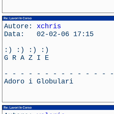
Re: Lavori In Corso
Autore:
xchris
Data: 02-02-06 17:15
:) :) :) :)
G R A Z I E
- - - - - - - - - - - - - -
Adoro i Globulari
Re: Lavori In Corso