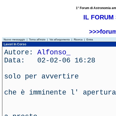
1° Forum di Astronomia amator
IL FORUM 
>>>forum
Nuovo messaggio
|
Torna all'inizio
|
Vai all'argomento
|
Ricerca
|
Entra
Lavori In Corso
Autore:
Alfonso_
Data: 02-02-06 16:28
solo per avvertire
che è imminente l' apertura